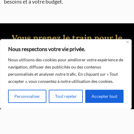
besoins et à votre budget.
Vous prenez le train pour le
business ?
Nous respectons votre vie privée.
Nous utilisons des cookies pour améliorer votre expérience de
Les déplacements vers une gare peuvent être stressants,
navigation, diffuser des publicités ou des contenus
surtout si vous devez transporter vos bagages et trouver
personnalisés et analyser notre trafic. En cliquant sur « Tout
un parking. Les taxis traditionnels peuvent ne pas offrir le
accepter », vous consentez à notre utilisation des cookies.
confort et la commodité dont vous avez besoin pour
voyager sereinement. C’est là que notre service de
Personnaliser
Tout rejeter
Accepter tout
transfert VTC vers les gares peut faire la différence. Les
VTC sont des voitures de tourisme avec chauffeur qui
vous offrent des avantages supplémentaires par rapport
aux taxis traditionnels.