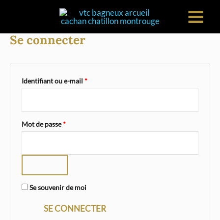
Aller
au
MAIN
Se connecter
contenu
MEN
Obligatoire
Identifiant ou e-mail
*
Obligatoire
Mot de passe
*
Se souvenir de moi
SE CONNECTER